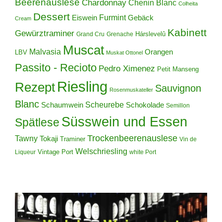
Beerenauslese
Chardonnay
Chenin Blanc
Colheita
Dessert
Furmint
Eiswein
Gebäck
Cream
Kabinett
Gewürztraminer
Hárslevelû
Grand Cru
Grenache
Muscat
Malvasia
Orangen
LBV
Muskat Ottonel
Passito - Recioto
Pedro Ximenez
Petit Manseng
Riesling
Rezept
Sauvignon
Rosenmuskateller
Blanc
Scheurebe
Schokolade
Schaumwein
Semillon
Süsswein und Essen
Spätlese
Trockenbeerenauslese
Tawny
Tokaji
Traminer
Vin de
Welschriesling
Vintage Port
Liqueur
white Port