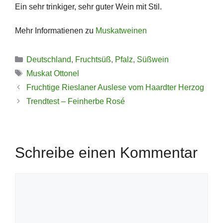
Ein sehr trinkiger, sehr guter Wein mit Stil.
Mehr Informatienen zu
Muskatweinen
Kategorien
Deutschland
,
Fruchtsüß
,
Pfalz
,
Süßwein
Schlagwörter
Muskat Ottonel
Fruchtige Rieslaner Auslese vom Haardter Herzog
Trendtest – Feinherbe Rosé
Schreibe einen Kommentar
Kommentar