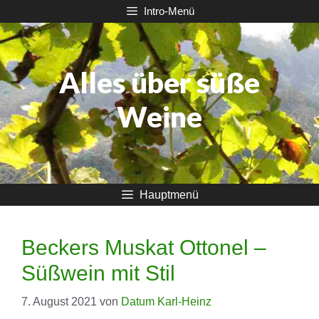
Zum
Intro-Menü
Inhalt
springen
Alles über süße
Weine
Hauptmenü
Beckers Muskat Ottonel –
Süßwein mit Stil
7. August 2021
von
Datum Karl-Heinz