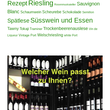
Riesling
Rezept
Sauvignon
Rosenmuskateller
Blanc
Scheurebe
Schokolade
Schaumwein
Semillon
Süsswein und Essen
Spätlese
Trockenbeerenauslese
Tawny
Tokaji
Traminer
Vin de
Welschriesling
Vintage Port
Liqueur
white Port