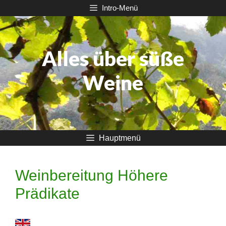
Zum
Intro-Menü
Inhalt
springen
Alles über süße
Weine
Hauptmenü
Weinbereitung Höhere
Prädikate