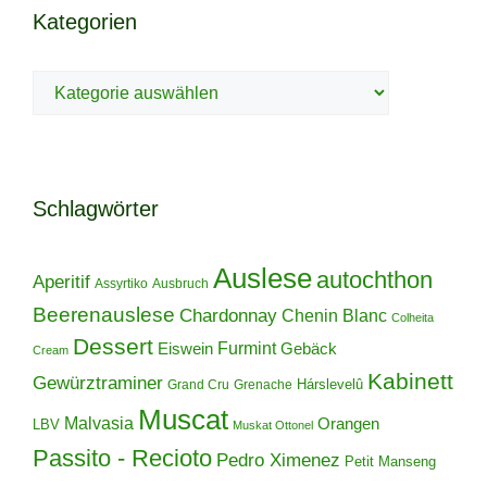
Kategorien
Kategorien
Schlagwörter
Auslese
autochthon
Aperitif
Assyrtiko
Ausbruch
Beerenauslese
Chardonnay
Chenin Blanc
Colheita
Dessert
Furmint
Eiswein
Gebäck
Cream
Kabinett
Gewürztraminer
Hárslevelû
Grand Cru
Grenache
Muscat
Malvasia
Orangen
LBV
Muskat Ottonel
Passito - Recioto
Pedro Ximenez
Petit Manseng