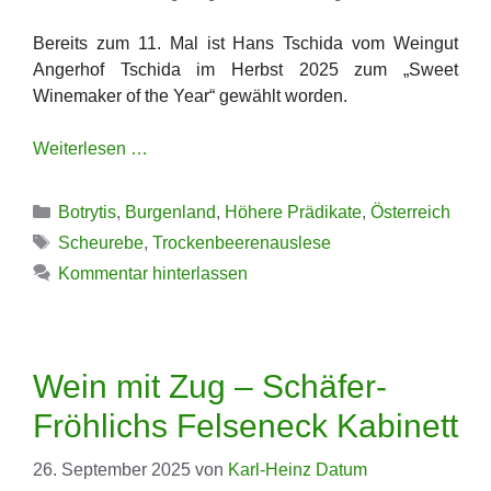
Bereits zum 11. Mal ist Hans Tschida vom Weingut
Angerhof Tschida im Herbst 2025 zum „Sweet
Winemaker of the Year“ gewählt worden.
Weiterlesen …
Kategorien
Botrytis
,
Burgenland
,
Höhere Prädikate
,
Österreich
Schlagwörter
Scheurebe
,
Trockenbeerenauslese
Kommentar hinterlassen
Wein mit Zug – Schäfer-
Fröhlichs Felseneck Kabinett
26. September 2025
von
Karl-Heinz Datum