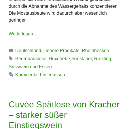
durch die Abnahme des Wassergehalts konzentrieren.
Die Mostausbeute wird dadurch aber wesentlich
geringer.
Weiterlesen …
Kategorien
Deutschland
,
Höhere Prädikate
,
Rheinhessen
Schlagwörter
Beerenauslese
,
Huxelrebe
,
Rieslaner
,
Riesling
,
Süsswein und Essen
Kommentar hinterlassen
Cuvée Spätlese von Kracher
– starker süßer
Einstiegswein