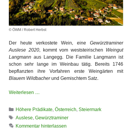
© ÖWM / Robert Herbst
Der heute verkostete Wein, eine
Gewürztraminer
Auslese 2020
, kommt vom weststeirischen
Weingut
Langmann
aus Langegg. Die Familie Langmann ist
schon sehr lange im Weinbau tätig. Bereits 1746
bepflanzten ihre Vorfahren erste Weingärten mit
Blauem Wildbacher
und Gemischtem Satz.
Weiterlesen …
Kategorien
Höhere Prädikate
,
Österreich
,
Steiermark
Schlagwörter
Auslese
,
Gewürztraminer
Kommentar hinterlassen