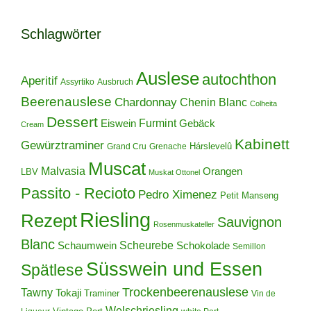
Schlagwörter
Auslese
autochthon
Aperitif
Assyrtiko
Ausbruch
Beerenauslese
Chardonnay
Chenin Blanc
Colheita
Dessert
Furmint
Eiswein
Gebäck
Cream
Kabinett
Gewürztraminer
Hárslevelû
Grand Cru
Grenache
Muscat
Malvasia
Orangen
LBV
Muskat Ottonel
Passito - Recioto
Pedro Ximenez
Petit Manseng
Riesling
Rezept
Sauvignon
Rosenmuskateller
Blanc
Scheurebe
Schokolade
Schaumwein
Semillon
Süsswein und Essen
Spätlese
Trockenbeerenauslese
Tawny
Tokaji
Traminer
Vin de
Welschriesling