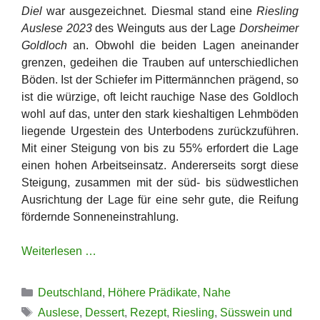
Diel
war ausgezeichnet. Diesmal stand eine
Riesling
Auslese 2023
des Weinguts aus der Lage
Dorsheimer
Goldloch
an. Obwohl die beiden Lagen aneinander
grenzen, gedeihen die Trauben auf unterschiedlichen
Böden. Ist der Schiefer im Pittermännchen prägend, so
ist die würzige, oft leicht rauchige Nase des Goldloch
wohl auf das, unter den stark kieshaltigen Lehmböden
liegende Urgestein des Unterbodens zurückzuführen.
Mit einer Steigung von bis zu 55% erfordert die Lage
einen hohen Arbeitseinsatz. Andererseits sorgt diese
Steigung, zusammen mit der süd- bis südwestlichen
Ausrichtung der Lage für eine sehr gute, die Reifung
fördernde Sonneneinstrahlung.
Weiterlesen …
Kategorien
Deutschland
,
Höhere Prädikate
,
Nahe
Schlagwörter
Auslese
,
Dessert
,
Rezept
,
Riesling
,
Süsswein und