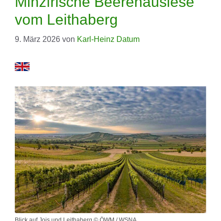
Minzfrische Beerenauslese
vom Leithaberg
9. März 2026
von
Karl-Heinz Datum
Blick auf Jois und Leithaberg © ÖWM / WSNA