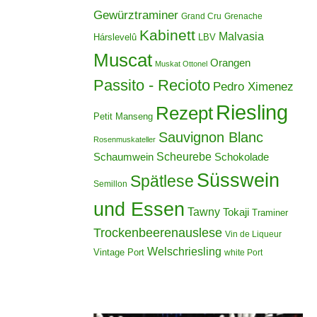
Gewürztraminer
Grand Cru
Grenache
Kabinett
Malvasia
Hárslevelû
LBV
Muscat
Orangen
Muskat Ottonel
Passito - Recioto
Pedro Ximenez
Riesling
Rezept
Petit Manseng
Sauvignon Blanc
Rosenmuskateller
Scheurebe
Schokolade
Schaumwein
Süsswein
Spätlese
Semillon
und Essen
Tawny
Tokaji
Traminer
Trockenbeerenauslese
Vin de Liqueur
Welschriesling
Vintage Port
white Port