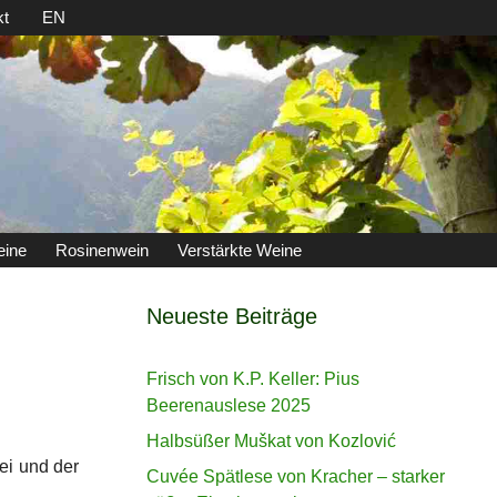
kt
EN
eine
Rosinenwein
Verstärkte Weine
Neueste Beiträge
Frisch von K.P. Keller: Pius
Beerenauslese 2025
Halbsüßer Muškat von Kozlović
ei und der
Cuvée Spätlese von Kracher – starker