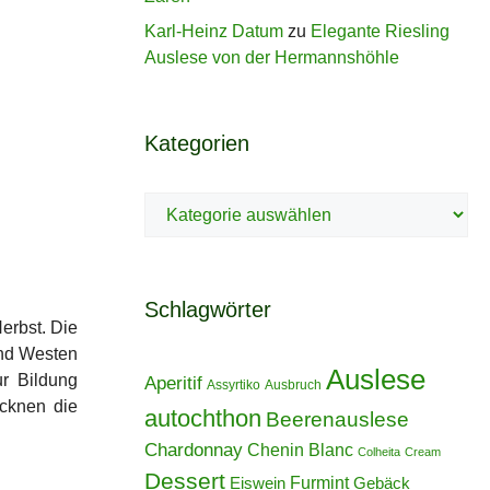
Karl-Heinz Datum
zu
Elegante Riesling
Auslese von der Hermannshöhle
Kategorien
Kategorien
Schlagwörter
erbst. Die
und Westen
Auslese
r Bildung
Aperitif
Assyrtiko
Ausbruch
ocknen die
autochthon
Beerenauslese
Chardonnay
Chenin Blanc
Colheita
Cream
Dessert
Furmint
Eiswein
Gebäck