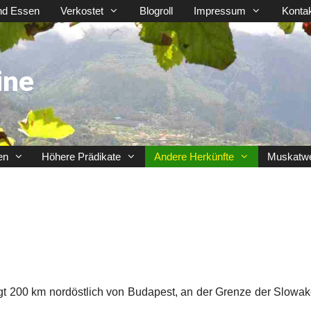
nd Essen
Verkostet
Blogroll
Impressum
Konta
ine
en
Höhere Prädikate
Andere Herkünfte
Muskatw
gt 200 km nordöstlich von Budapest, an der Grenze der Slowak