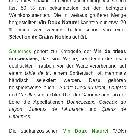
bekannteste davon – in einer Marktumfrage war sie mit
fast 50 % am bekanntesten bei den befragten
Weinkonsumenten. Die in weitaus größerer Menge
hergestellten
Vin Doux Naturel
kannten nur etwa 20
%, noch weit weniger hatten schon von einer
Sélection de Grains Nobles
gehört.
Sauternes
gehört zur Kategorie der
Vin de triees
successives
, das sind Weine, bei denen die frisch
gepflückten Trauben vor der Weiterverarbeitung auf
einem
table de tri
, einem Sortiertisch, oft mehrmals
händisch selektiert werden. Dazu gehören
beispielsweise auch
Sainte-Croix-du-Mont
,
Loupiac
und
Cadillac
am rechten Ufer der Garonne oder an der
Loire die Appellationen
Bonnezeaux
,
Coteaux du
Layon, Coteaux de l’Aubance
und
Quarts de
Chaumes
.
Die südfranzösischen
Vin Doux Naturel
(VDN)