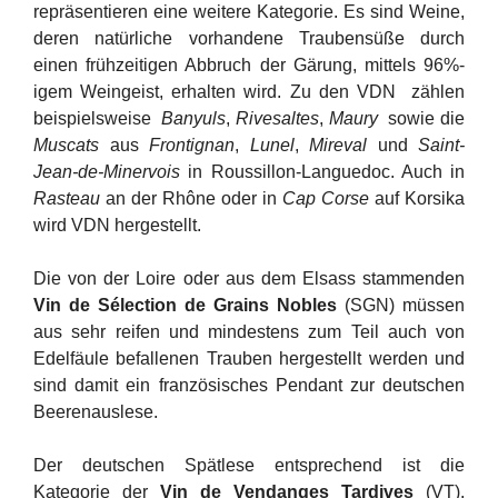
repräsentieren eine weitere Kategorie. Es sind Weine,
deren natürliche vorhandene Traubensüße durch
einen frühzeitigen Abbruch der Gärung, mittels 96%-
igem Weingeist, erhalten wird. Zu den VDN zählen
beispielsweise
Banyuls
,
Rivesaltes
,
Maury
sowie die
Muscats
aus
Frontignan
,
Lunel
,
Mireval
und
Saint-
Jean-de-Minervois
in Roussillon-Languedoc. Auch in
Rasteau
an der Rhône oder in
Cap Corse
auf Korsika
wird VDN hergestellt.
Die von der Loire oder aus dem Elsass stammenden
Vin de Sélection de Grains Nobles
(SGN) müssen
aus sehr reifen und mindestens zum Teil auch von
Edelfäule befallenen Trauben hergestellt werden und
sind damit ein französisches Pendant zur deutschen
Beerenauslese.
Der deutschen Spätlese entsprechend ist die
Kategorie der
Vin de Vendanges Tardives
(VT),