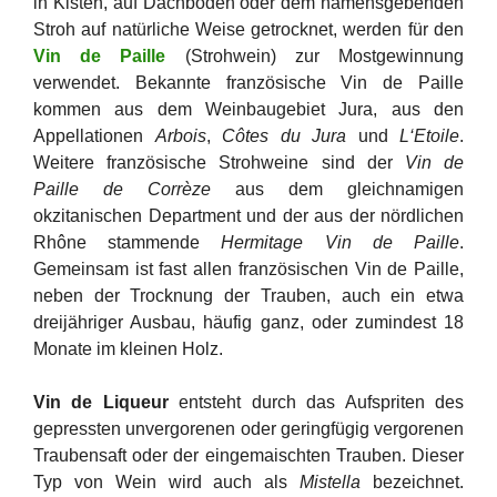
in Kisten, auf Dachböden oder dem namensgebenden
Stroh auf natürliche Weise getrocknet, werden für den
Vin de Paille
(Strohwein) zur Mostgewinnung
verwendet. Bekannte französische Vin de Paille
kommen aus dem Weinbaugebiet Jura, aus den
Appellationen
Arbois
,
Côtes du Jura
und
L‘Etoile
.
Weitere französische Strohweine sind der
Vin de
Paille de Corrèze
aus dem gleichnamigen
okzitanischen Department und der aus der nördlichen
Rhône stammende
Hermitage Vin de Paille
.
Gemeinsam ist fast allen französischen Vin de Paille,
neben der Trocknung der Trauben, auch ein etwa
dreijähriger Ausbau, häufig ganz, oder zumindest 18
Monate im kleinen Holz.
Vin de Liqueur
entsteht durch das Aufspriten des
gepressten unvergorenen oder geringfügig vergorenen
Traubensaft oder der eingemaischten Trauben. Dieser
Typ von Wein wird auch als
Mistella
bezeichnet.