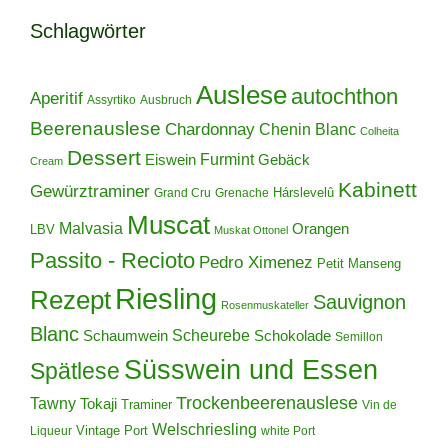
Schlagwörter
Auslese
autochthon
Aperitif
Assyrtiko
Ausbruch
Beerenauslese
Chardonnay
Chenin Blanc
Colheita
Dessert
Furmint
Eiswein
Gebäck
Cream
Kabinett
Gewürztraminer
Hárslevelû
Grand Cru
Grenache
Muscat
Malvasia
Orangen
LBV
Muskat Ottonel
Passito - Recioto
Pedro Ximenez
Petit Manseng
Riesling
Rezept
Sauvignon
Rosenmuskateller
Blanc
Scheurebe
Schokolade
Schaumwein
Semillon
Süsswein und Essen
Spätlese
Trockenbeerenauslese
Tawny
Tokaji
Traminer
Vin de
Welschriesling
Vintage Port
Liqueur
white Port