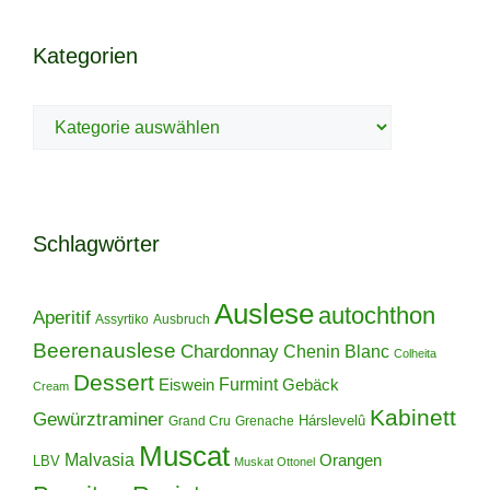
Kategorien
Kategorien
Schlagwörter
Auslese
autochthon
Aperitif
Assyrtiko
Ausbruch
Beerenauslese
Chardonnay
Chenin Blanc
Colheita
Dessert
Furmint
Eiswein
Gebäck
Cream
Kabinett
Gewürztraminer
Hárslevelû
Grand Cru
Grenache
Muscat
Malvasia
Orangen
LBV
Muskat Ottonel