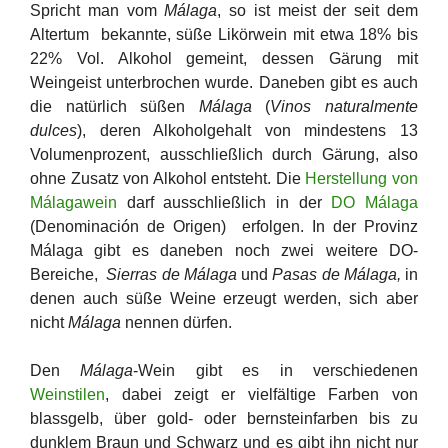
Spricht man vom
Málaga
, so ist meist der seit dem
Altertum bekannte, süße Likörwein mit etwa 18% bis
22% Vol. Alkohol gemeint, dessen Gärung mit
Weingeist unterbrochen wurde. Daneben gibt es auch
die natürlich süßen
Málaga
(
Vinos naturalmente
dulces
), deren Alkoholgehalt von mindestens 13
Volumenprozent, ausschließlich durch Gärung, also
ohne Zusatz von Alkohol entsteht. Die
Herstellung von
Málagawein
darf ausschließlich in der
DO Málaga
(Denominación de Origen) erfolgen. In der Provinz
Málaga gibt es daneben noch zwei weitere DO-
Bereiche,
Sierras de Málaga
und
Pasas de Málaga,
in
denen auch süße Weine erzeugt werden, sich aber
nicht
Málaga
nennen dürfen.
Den
Málaga
-Wein gibt es in verschiedenen
Weinstilen
, dabei zeigt er vielfältige Farben von
blassgelb, über gold- oder bernsteinfarben bis zu
dunklem Braun und Schwarz und es gibt ihn nicht nur