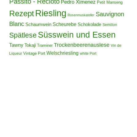
Passito - Recioto
Pedro Ximenez
Petit Manseng
Riesling
Rezept
Sauvignon
Rosenmuskateller
Blanc
Scheurebe
Schokolade
Schaumwein
Semillon
Süsswein und Essen
Spätlese
Trockenbeerenauslese
Tawny
Tokaji
Traminer
Vin de
Welschriesling
Vintage Port
Liqueur
white Port