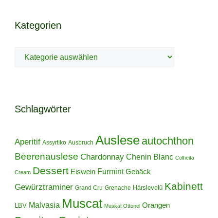
Kategorien
Kategorien
Schlagwörter
Auslese
autochthon
Aperitif
Assyrtiko
Ausbruch
Beerenauslese
Chardonnay
Chenin Blanc
Colheita
Dessert
Furmint
Eiswein
Gebäck
Cream
Kabinett
Gewürztraminer
Hárslevelû
Grand Cru
Grenache
Muscat
Malvasia
Orangen
LBV
Muskat Ottonel