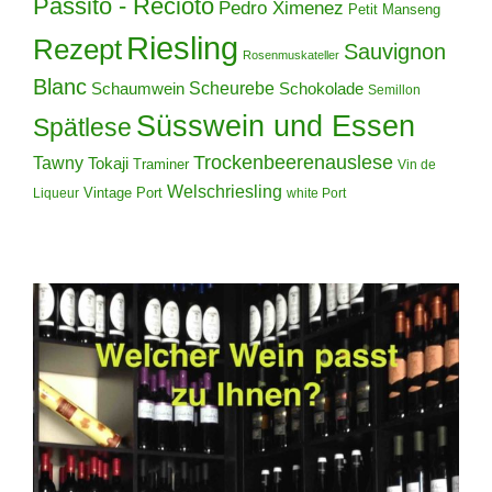
Passito - Recioto
Pedro Ximenez
Petit Manseng
Riesling
Rezept
Sauvignon
Rosenmuskateller
Blanc
Scheurebe
Schokolade
Schaumwein
Semillon
Süsswein und Essen
Spätlese
Trockenbeerenauslese
Tawny
Tokaji
Traminer
Vin de
Welschriesling
Vintage Port
Liqueur
white Port