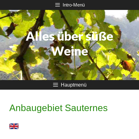
Zum
Intro-Menü
Inhalt
springen
Alles über süße
Weine
Hauptmenü
Anbaugebiet Sauternes