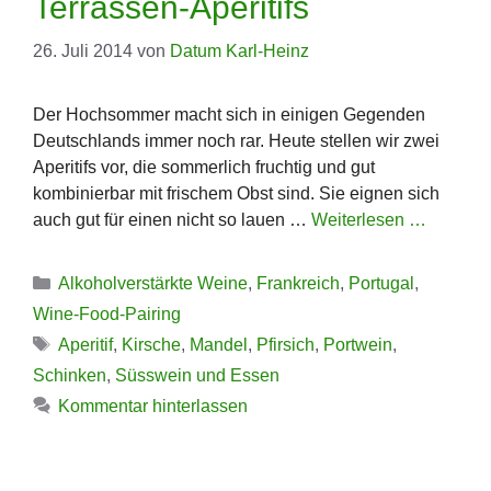
Terrassen-Aperitifs
26. Juli 2014
von
Datum Karl-Heinz
Der Hochsommer macht sich in einigen Gegenden
Deutschlands immer noch rar. Heute stellen wir zwei
Aperitifs vor, die sommerlich fruchtig und gut
kombinierbar mit frischem Obst sind. Sie eignen sich
auch gut für einen nicht so lauen …
Weiterlesen …
Kategorien
Alkoholverstärkte Weine
,
Frankreich
,
Portugal
,
Wine-Food-Pairing
Schlagwörter
Aperitif
,
Kirsche
,
Mandel
,
Pfirsich
,
Portwein
,
Schinken
,
Süsswein und Essen
Kommentar hinterlassen