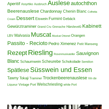
Auslese
autochthon
Aperitif
Assyrtiko
Ausbruch
Beerenauslese
Chardonnay
Chenin Blanc
Colheita
Dessert
Furmint
Eiswein
Gebäck
Cream
Kabinett
Gewürztraminer
Hárslevelû
Grand Cru
Grenache
Muscat
Malvasia
Orangen
LBV
Muskat Ottonel
Passito - Recioto
Pedro Ximenez
Petit Manseng
Riesling
Rezept
Sauvignon
Rosenmuskateller
Blanc
Scheurebe
Schokolade
Schaumwein
Semillon
Süsswein und Essen
Spätlese
Trockenbeerenauslese
Tawny
Tokaji
Traminer
Vin de
Welschriesling
Vintage Port
Liqueur
white Port