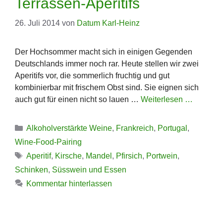
Terrassen-Aperitifs
26. Juli 2014
von
Datum Karl-Heinz
Der Hochsommer macht sich in einigen Gegenden
Deutschlands immer noch rar. Heute stellen wir zwei
Aperitifs vor, die sommerlich fruchtig und gut
kombinierbar mit frischem Obst sind. Sie eignen sich
auch gut für einen nicht so lauen …
Weiterlesen …
Kategorien
Alkoholverstärkte Weine
,
Frankreich
,
Portugal
,
Wine-Food-Pairing
Schlagwörter
Aperitif
,
Kirsche
,
Mandel
,
Pfirsich
,
Portwein
,
Schinken
,
Süsswein und Essen
Kommentar hinterlassen