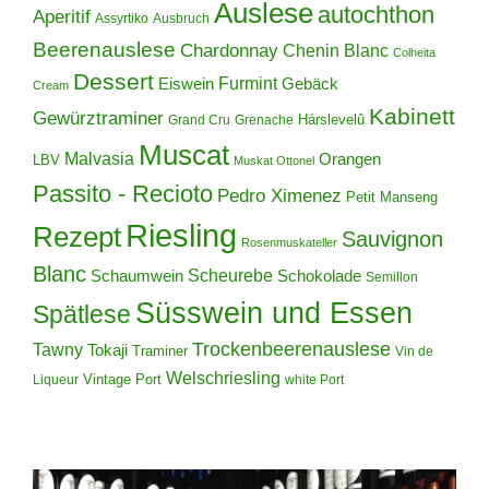
Auslese
autochthon
Aperitif
Assyrtiko
Ausbruch
Beerenauslese
Chardonnay
Chenin Blanc
Colheita
Dessert
Furmint
Eiswein
Gebäck
Cream
Kabinett
Gewürztraminer
Hárslevelû
Grand Cru
Grenache
Muscat
Malvasia
Orangen
LBV
Muskat Ottonel
Passito - Recioto
Pedro Ximenez
Petit Manseng
Riesling
Rezept
Sauvignon
Rosenmuskateller
Blanc
Scheurebe
Schokolade
Schaumwein
Semillon
Süsswein und Essen
Spätlese
Trockenbeerenauslese
Tawny
Tokaji
Traminer
Vin de
Welschriesling
Vintage Port
Liqueur
white Port