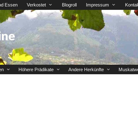
nd Essen
Verkostet
Blogroll
Impressum
Konta
ine
en
Höhere Prädikate
Andere Herkünfte
Muskatw