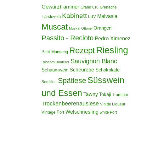
Gewürztraminer
Grand Cru
Grenache
Kabinett
Malvasia
Hárslevelû
LBV
Muscat
Orangen
Muskat Ottonel
Passito - Recioto
Pedro Ximenez
Riesling
Rezept
Petit Manseng
Sauvignon Blanc
Rosenmuskateller
Scheurebe
Schokolade
Schaumwein
Süsswein
Spätlese
Semillon
und Essen
Tawny
Tokaji
Traminer
Trockenbeerenauslese
Vin de Liqueur
Welschriesling
Vintage Port
white Port