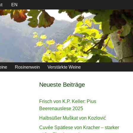
kt
EN
eine
Rosinenwein
Verstärkte Weine
Neueste Beiträge
Frisch von K.P. Keller: Pius
Beerenauslese 2025
Halbsüßer Muškat von Kozlović
Cuvée Spätlese von Kracher – starker