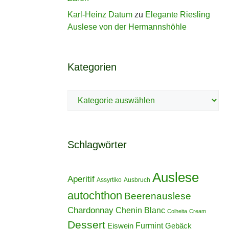
Karl-Heinz Datum
zu
Elegante Riesling
Auslese von der Hermannshöhle
Kategorien
Kategorien
Schlagwörter
Auslese
Aperitif
Assyrtiko
Ausbruch
autochthon
Beerenauslese
Chardonnay
Chenin Blanc
Colheita
Cream
Dessert
Furmint
Eiswein
Gebäck