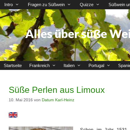
Zum
Intro
Fragen zu Süßwein
Quizze
Süßwein u
Inhalt
springen
Alles über süße We
Startseite
Frankreich
Italien
Portugal
Spani
Süße Perlen aus Limoux
10. Mai 2016
von
Datum Karl-Heinz
Schon im Jahr 1531 