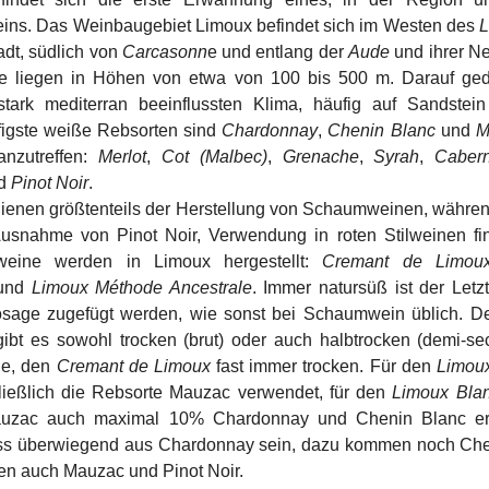
ins. Das Weinbaugebiet Limoux befindet sich im Westen des
L
dt, südlich von
Carcasonn
e und entlang der
Aude
und ihrer N
e liegen in Höhen von etwa von 100 bis 500 m. Darauf ged
tark mediterran beeinflussten Klima, häufig auf Sandstein
figste weiße Rebsorten sind
Chardonnay
,
Chenin Blanc
und
M
anzutreffen:
Merlot
,
Cot (Malbec)
,
Grenache
,
Syrah
,
Caber
d
Pinot Noir
.
ienen größtenteils der Herstellung von Schaumweinen, währe
 Ausnahme von Pinot Noir, Verwendung in roten Stilweinen fi
weine werden in Limoux hergestellt:
Cremant de Limou
und
Limoux Méthode Ancestrale
. Immer natursüß ist der Letz
osage zugefügt werden, wie sonst bei Schaumwein üblich. 
ibt es sowohl trocken (brut) oder auch halbtrocken (demi-se
ge, den
Cremant de Limoux
fast immer trocken. Für den
Limou
ießlich die Rebsorte Mauzac verwendet, für den
Limoux Blan
zac auch maximal 10% Chardonnay und Chenin Blanc erl
s überwiegend aus Chardonnay sein, dazu kommen noch Che
en auch Mauzac und Pinot Noir.