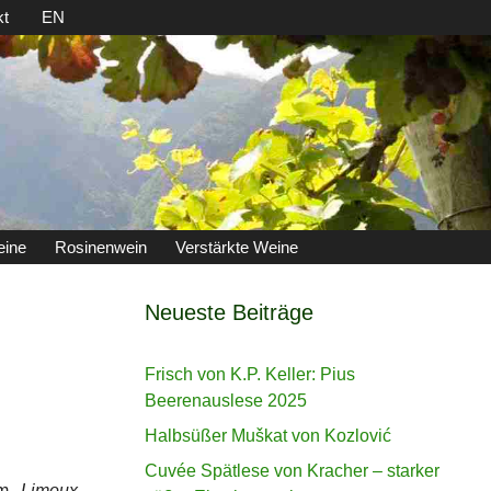
kt
EN
eine
Rosinenwein
Verstärkte Weine
Neueste Beiträge
Frisch von K.P. Keller: Pius
Beerenauslese 2025
Halbsüßer Muškat von Kozlović
Cuvée Spätlese von Kracher – starker
 um
Limoux