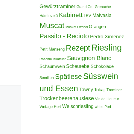
Gewürztraminer
Grand Cru
Grenache
Kabinett
Malvasia
Hárslevelû
LBV
Muscat
Orangen
Muskat Ottonel
Passito - Recioto
Pedro Ximenez
Riesling
Rezept
Petit Manseng
Sauvignon Blanc
Rosenmuskateller
Scheurebe
Schokolade
Schaumwein
Süsswein
Spätlese
Semillon
und Essen
Tawny
Tokaji
Traminer
Trockenbeerenauslese
Vin de Liqueur
Welschriesling
Vintage Port
white Port