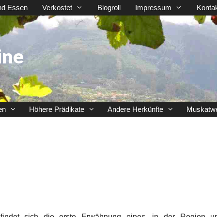
nd Essen
Verkostet
Blogroll
Impressum
Konta
ine
en
Höhere Prädikate
Andere Herkünfte
Muskatw
findet sich die erste Erwähnung eines, in der Region