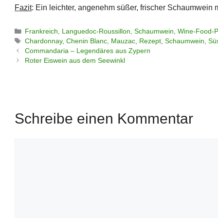
Fazit
: Ein leichter, angenehm süßer, frischer Schaumwein 
Kategorien
Frankreich
,
Languedoc-Roussillon
,
Schaumwein
,
Wine-Food-P
Schlagwörter
Chardonnay
,
Chenin Blanc
,
Mauzac
,
Rezept
,
Schaumwein
,
Sü
Commandaria – Legendäres aus Zypern
Roter Eiswein aus dem Seewinkl
Schreibe einen Kommentar
Kommentar