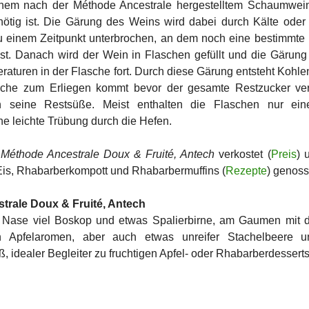
em nach der Méthode Ancestrale hergestelltem Schaumwein 
ötig ist. Die Gärung des Weins wird dabei durch Kälte oder 
 zu einem Zeitpunkt unterbrochen, an dem noch eine bestimmt
st. Danach wird der Wein in Flaschen gefüllt und die Gärung 
aturen in der Flasche fort. Durch diese Gärung entsteht Kohle
sche zum Erliegen kommt bevor der gesamte Restzucker verg
 seine Restsüße. Meist enthalten die Flaschen nur ein
e leichte Trübung durch die Hefen.
Méthode Ancestrale Doux & Fruité, Antech
verkostet (
Preis
) 
s, Rhabarberkompott und Rhabarbermuffins (
Rezepte
) genoss
rale Doux & Fruité, Antech
r Nase viel Boskop und etwas Spalierbirne, am Gaumen mit d
n Apfelaromen, aber auch etwas unreifer Stachelbeere u
, idealer Begleiter zu fruchtigen Apfel- oder Rhabarberdesserts