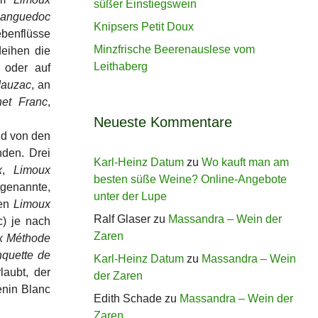
süßer Einstiegswein
anguedoc
Knipsers Petit Doux
ebenflüsse
Minzfrische Beerenauslese vom
eihen die
Leithaberg
 oder auf
auzac
, an
net Franc
,
Neueste Kommentare
nd von den
nden. Drei
Karl-Heinz Datum
zu
Wo kauft man am
x
,
Limoux
besten süße Weine? Online-Angebote
tgenannte,
unter der Lupe
Den
Limoux
Ralf Glaser
zu
Massandra – Wein der
c) je nach
Zaren
x Méthode
quette de
Karl-Heinz Datum
zu
Massandra – Wein
aubt, der
der Zaren
nin Blanc
Edith Schade
zu
Massandra – Wein der
Zaren