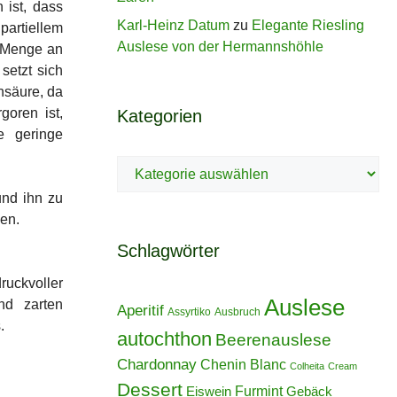
ist, dass
Karl-Heinz Datum
zu
Elegante Riesling
partiellem
Auslese von der Hermannshöhle
e Menge an
setzt sich
nsäure, da
oren ist,
Kategorien
e geringe
Kategorien
und ihn zu
en.
Schlagwörter
ruckvoller
Auslese
nd zarten
Aperitif
Assyrtiko
Ausbruch
.
autochthon
Beerenauslese
Chardonnay
Chenin Blanc
Colheita
Cream
Dessert
Furmint
Eiswein
Gebäck