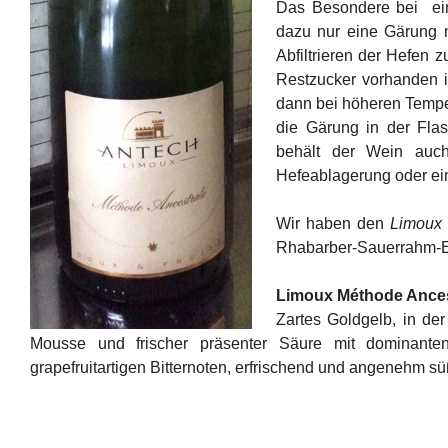
Das Besondere bei ein
dazu nur eine Gärung n
Abfiltrieren der Hefen
Restzucker vorhanden i
dann bei höheren Temper
die Gärung in der Fla
behält der Wein auch
Hefeablagerung oder ein
Wir haben den
Limoux 
Rhabarber-Sauerrahm-Ei
Limoux Méthode Ancest
Zartes Goldgelb, in de
Mousse und frischer präsenter Säure mit dominante
grapefruitartigen Bitternoten, erfrischend und angenehm süß