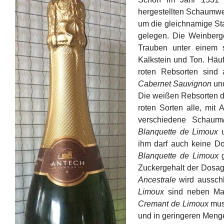
hergestellten Schaumwe
um die gleichnamige Sta
gelegen. Die Weinberg
Trauben unter einem s
Kalkstein und Ton. Häu
roten Rebsorten sind 
Cabernet Sauvignon
un
Die weißen Rebsorten d
roten Sorten alle, mit
verschiedene Schaum
Blanquette de Limoux
ihm darf auch keine D
Blanquette de Limoux
g
Zuckergehalt der Dosa
Ancestrale
wird ausschl
Limoux
sind neben Mau
Cremant de Limoux
mus
und in geringeren Meng