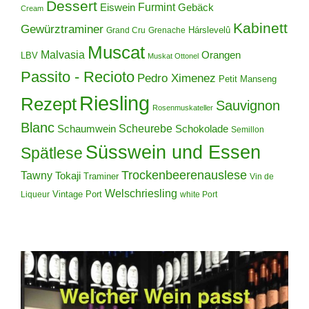
Dessert
Furmint
Eiswein
Gebäck
Cream
Kabinett
Gewürztraminer
Hárslevelû
Grand Cru
Grenache
Muscat
Malvasia
Orangen
LBV
Muskat Ottonel
Passito - Recioto
Pedro Ximenez
Petit Manseng
Riesling
Rezept
Sauvignon
Rosenmuskateller
Blanc
Scheurebe
Schokolade
Schaumwein
Semillon
Süsswein und Essen
Spätlese
Trockenbeerenauslese
Tawny
Tokaji
Traminer
Vin de
Welschriesling
Vintage Port
Liqueur
white Port