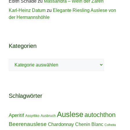
Edith Schade
zu
Massandra – Wein der Zaren
Karl-Heinz Datum
zu
Elegante Riesling Auslese von
der Hermannshöhle
Kategorien
Kategorien
Schlagwörter
Auslese
autochthon
Aperitif
Assyrtiko
Ausbruch
Beerenauslese
Chardonnay
Chenin Blanc
Colheita