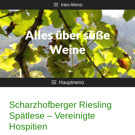
Zum
Intro-Menü
Inhalt
springen
Alles über süße
Weine
Hauptmenü
Scharzhofberger Riesling
Spätlese – Vereinigte
Hospitien