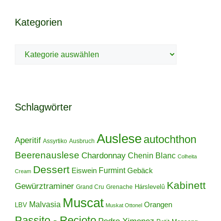
Kategorien
Kategorien
Schlagwörter
Auslese
autochthon
Aperitif
Assyrtiko
Ausbruch
Beerenauslese
Chardonnay
Chenin Blanc
Colheita
Dessert
Furmint
Eiswein
Gebäck
Cream
Kabinett
Gewürztraminer
Hárslevelû
Grand Cru
Grenache
Muscat
Malvasia
Orangen
LBV
Muskat Ottonel
Passito - Recioto