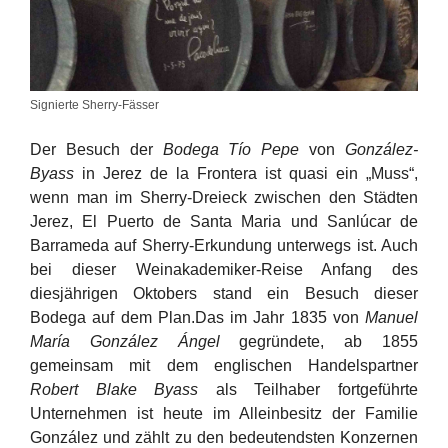
Signierte Sherry-Fässer
Der Besuch der
Bodega Tío Pepe
von
González-
Byass
in Jerez de la Frontera ist quasi ein „Muss“,
wenn man im Sherry-Dreieck zwischen den Städten
Jerez, El Puerto de Santa Maria und
Sanlúcar de
Barrameda
auf Sherry-Erkundung unterwegs ist. Auch
bei dieser Weinakademiker-Reise Anfang des
diesjährigen Oktobers stand ein Besuch dieser
Bodega auf dem Plan.Das im Jahr 1835 von
Manuel
María González Ángel
gegründete, ab 1855
gemeinsam mit dem englischen Handelspartner
Robert Blake Byass
als Teilhaber fortgeführte
Unternehmen ist heute im Alleinbesitz der Familie
González und zählt zu den bedeutendsten Konzernen