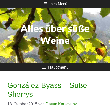
Zum
Intro-Menü
Inhalt
springen
Alles über süße
Weine
Hauptmenü
González-Byass – Süße
Sherrys
13. Oktober 2015
von
Datum Karl-Heinz