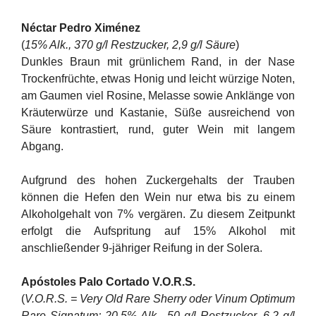
Néctar Pedro Ximénez
(
15% Alk., 370 g/l Restzucker, 2,9 g/l Säure
)
Dunkles Braun mit grünlichem Rand, in der Nase
Trockenfrüchte, etwas Honig und leicht würzige Noten,
am Gaumen viel Rosine, Melasse sowie Anklänge von
Kräuterwürze und Kastanie, Süße ausreichend von
Säure kontrastiert, rund, guter Wein mit langem
Abgang.
Aufgrund des hohen Zuckergehalts der Trauben
können die Hefen den Wein nur etwa bis zu einem
Alkoholgehalt von 7% vergären. Zu diesem Zeitpunkt
erfolgt die Aufspritung auf 15% Alkohol mit
anschließender 9-jähriger Reifung in der Solera.
Apóstoles Palo Cortado V.O.R.S.
(
V.O.R.S. = Very Old Rare Sherry oder Vinum Optimum
Rare Signatum; 20,5% Alk., 50 g/l Restzucker, 6,2 g/l