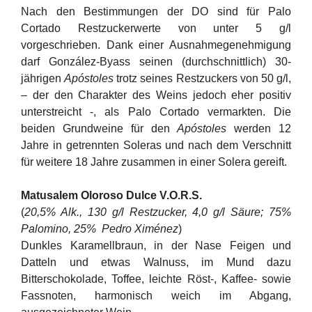
Nach den Bestimmungen der DO sind für Palo
Cortado Restzuckerwerte von unter 5 g/l
vorgeschrieben. Dank einer Ausnahmegenehmigung
darf González-Byass seinen (durchschnittlich) 30-
jährigen
Apóstoles
trotz seines Restzuckers von 50 g/l,
– der den Charakter des Weins jedoch eher positiv
unterstreicht -, als Palo Cortado vermarkten. Die
beiden Grundweine für den
Apóstoles
werden 12
Jahre in getrennten Soleras und nach dem Verschnitt
für weitere 18 Jahre zusammen in einer Solera gereift.
Matusalem Oloroso Dulce V.O.R.S.
(
20,5% Alk., 130 g/l Restzucker, 4,0 g/l Säure; 75%
Palomino, 25% Pedro Ximénez
)
Dunkles Karamellbraun, in der Nase Feigen und
Datteln und etwas Walnuss, im Mund dazu
Bitterschokolade, Toffee, leichte Röst-, Kaffee- sowie
Fassnoten, harmonisch weich im Abgang,