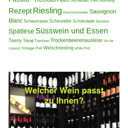
Pedro Ximenez
Petit Manseng
Riesling
Rezept
Sauvignon
Rosenmuskateller
Blanc
Scheurebe
Schokolade
Schaumwein
Semillon
Süsswein und Essen
Spätlese
Trockenbeerenauslese
Tawny
Tokaji
Traminer
Vin de
Welschriesling
Vintage Port
Liqueur
white Port