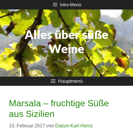
Zum
Intro-Menü
Inhalt
springen
Alles über süße
Weine
Hauptmenü
Marsala – fruchtige Süße
aus Sizilien
10. Februar 2017
von
Datum Karl-Heinz