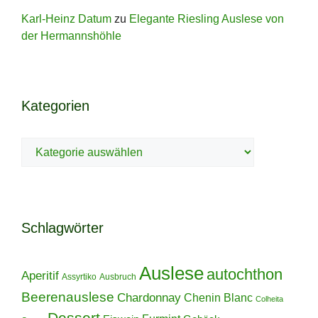
Karl-Heinz Datum
zu
Elegante Riesling Auslese von
der Hermannshöhle
Kategorien
Kategorien
Schlagwörter
Auslese
autochthon
Aperitif
Assyrtiko
Ausbruch
Beerenauslese
Chardonnay
Chenin Blanc
Colheita
Dessert