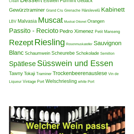
Furmint
Eiswein
Gebäck
Cream
Kabinett
Gewürztraminer
Hárslevelû
Grand Cru
Grenache
Muscat
Malvasia
Orangen
LBV
Muskat Ottonel
Passito - Recioto
Pedro Ximenez
Petit Manseng
Riesling
Rezept
Sauvignon
Rosenmuskateller
Blanc
Scheurebe
Schokolade
Schaumwein
Semillon
Süsswein und Essen
Spätlese
Trockenbeerenauslese
Tawny
Tokaji
Traminer
Vin de
Welschriesling
Vintage Port
Liqueur
white Port