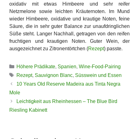
oxidativ mit etwas Himbeere und sehr reifer
Netzmelone sowie leichten Kräuternoten. Im Mund
wieder Himbeere, oxidative und krautige Noten, feine
Säure, die in sehr guter Balance zur unaufdringlichen
Süße steht. Langer Nachhall, getragen von den reifen
fruchtigen und krautigen Noten. Guter Wein, der
ausgezeichnet zu Zitronentörtchen (
Rezept
) passte.
Kategorien
Höhere Prädikate
,
Spanien
,
Wine-Food-Pairing
Schlagwörter
Rezept
,
Sauvignon Blanc
,
Süsswein und Essen
10 Years Old Reserve Madeira aus Tinta Negra
Mole
Leichtigkeit aus Rheinhessen – The Blue Bird
Riesling Kabinett