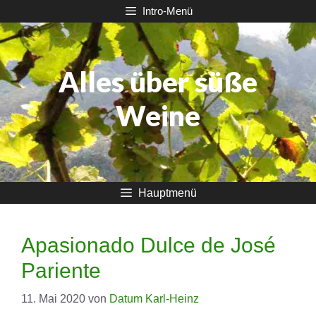
Zum
Intro-Menü
Inhalt
springen
Alles über süße
Weine
Hauptmenü
Apasionado Dulce de José
Pariente
11. Mai 2020
von
Datum Karl-Heinz