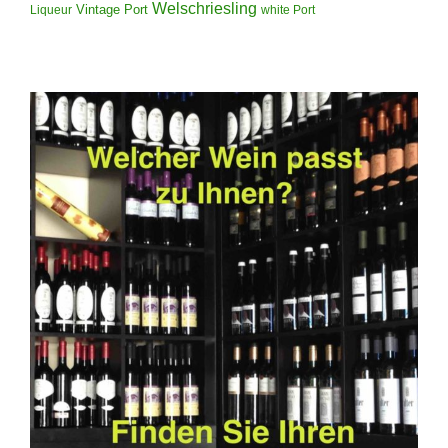
Welschriesling
Vintage Port
Liqueur
white Port