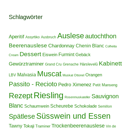
Schlagwörter
Auslese
autochthon
Aperitif
Assyrtiko
Ausbruch
Beerenauslese
Chardonnay
Chenin Blanc
Colheita
Dessert
Furmint
Eiswein
Gebäck
Cream
Kabinett
Gewürztraminer
Hárslevelû
Grand Cru
Grenache
Muscat
Malvasia
Orangen
LBV
Muskat Ottonel
Passito - Recioto
Pedro Ximenez
Petit Manseng
Riesling
Rezept
Sauvignon
Rosenmuskateller
Blanc
Scheurebe
Schokolade
Schaumwein
Semillon
Süsswein und Essen
Spätlese
Trockenbeerenauslese
Tawny
Tokaji
Traminer
Vin de