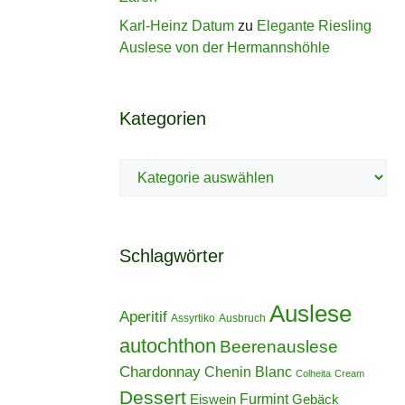
Karl-Heinz Datum
zu
Elegante Riesling
Auslese von der Hermannshöhle
Kategorien
Kategorien
Schlagwörter
Auslese
Aperitif
Assyrtiko
Ausbruch
autochthon
Beerenauslese
Chardonnay
Chenin Blanc
Colheita
Cream
Dessert
Furmint
Eiswein
Gebäck