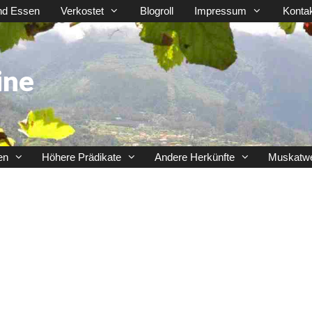
nd Essen
Verkostet
Blogroll
Impressum
Konta
ine
en
Höhere Prädikate
Andere Herkünfte
Muskatw