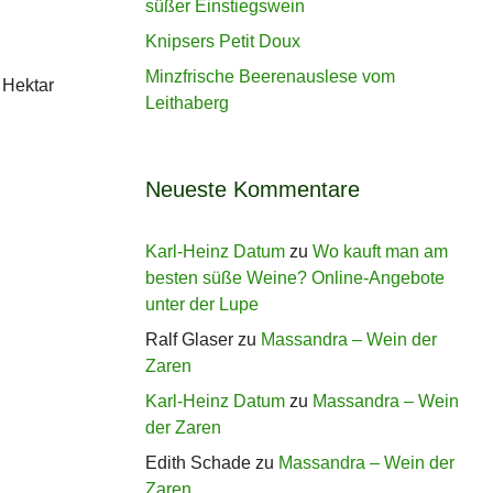
süßer Einstiegswein
Knipsers Petit Doux
Minzfrische Beerenauslese vom
 Hektar
Leithaberg
Neueste Kommentare
Karl-Heinz Datum
zu
Wo kauft man am
besten süße Weine? Online-Angebote
unter der Lupe
Ralf Glaser
zu
Massandra – Wein der
Zaren
Karl-Heinz Datum
zu
Massandra – Wein
der Zaren
Edith Schade
zu
Massandra – Wein der
Zaren