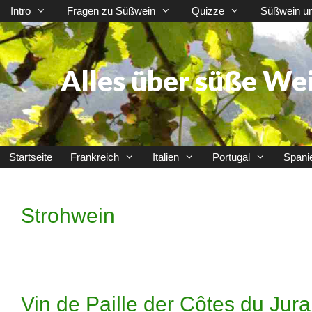
Zum
Intro
Fragen zu Süßwein
Quizze
Süßwein u
Inhalt
springen
Alles über süße We
Startseite
Frankreich
Italien
Portugal
Spani
Strohwein
Vin de Paille der Côtes du Jura