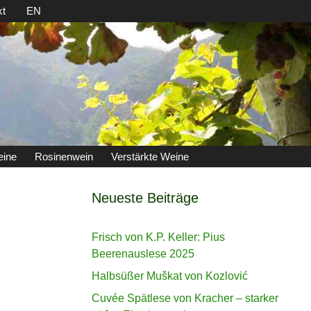
kt
EN
eine
Rosinenwein
Verstärkte Weine
Neueste Beiträge
Frisch von K.P. Keller: Pius
Beerenauslese 2025
Halbsüßer Muškat von Kozlović
Cuvée Spätlese von Kracher – starker