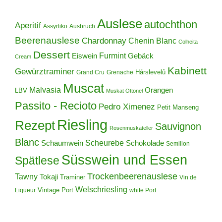
Auslese
autochthon
Aperitif
Assyrtiko
Ausbruch
Beerenauslese
Chardonnay
Chenin Blanc
Colheita
Dessert
Furmint
Eiswein
Gebäck
Cream
Kabinett
Gewürztraminer
Hárslevelû
Grand Cru
Grenache
Muscat
Malvasia
Orangen
LBV
Muskat Ottonel
Passito - Recioto
Pedro Ximenez
Petit Manseng
Riesling
Rezept
Sauvignon
Rosenmuskateller
Blanc
Scheurebe
Schokolade
Schaumwein
Semillon
Süsswein und Essen
Spätlese
Trockenbeerenauslese
Tawny
Tokaji
Traminer
Vin de
Welschriesling
Vintage Port
Liqueur
white Port