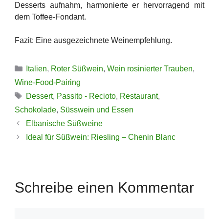
Desserts aufnahm, harmonierte er hervorragend mit
dem Toffee-Fondant.
Fazit: Eine ausgezeichnete Weinempfehlung.
Kategorien
Italien
,
Roter Süßwein
,
Wein rosinierter Trauben
,
Wine-Food-Pairing
Schlagwörter
Dessert
,
Passito - Recioto
,
Restaurant
,
Schokolade
,
Süsswein und Essen
Elbanische Süßweine
Ideal für Süßwein: Riesling – Chenin Blanc
Schreibe einen Kommentar
Kommentar