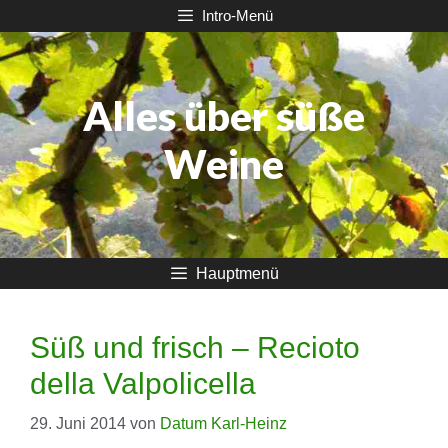
Zum
Intro-Menü
Inhalt
springen
Alles über süße
Weine
Hauptmenü
Süß und frisch – Recioto
della Valpolicella
29. Juni 2014
von
Datum Karl-Heinz