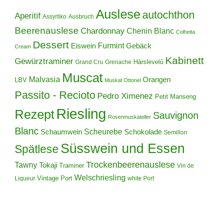
Auslese
autochthon
Aperitif
Assyrtiko
Ausbruch
Beerenauslese
Chardonnay
Chenin Blanc
Colheita
Dessert
Furmint
Eiswein
Gebäck
Cream
Kabinett
Gewürztraminer
Hárslevelû
Grand Cru
Grenache
Muscat
Malvasia
Orangen
LBV
Muskat Ottonel
Passito - Recioto
Pedro Ximenez
Petit Manseng
Riesling
Rezept
Sauvignon
Rosenmuskateller
Blanc
Scheurebe
Schokolade
Schaumwein
Semillon
Süsswein und Essen
Spätlese
Trockenbeerenauslese
Tawny
Tokaji
Traminer
Vin de
Welschriesling
Vintage Port
Liqueur
white Port