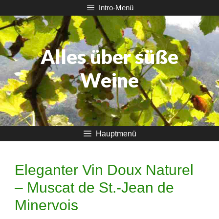
Zum
Intro-Menü
Inhalt
springen
Alles über süße
Weine
Hauptmenü
Eleganter Vin Doux Naturel
– Muscat de St.-Jean de
Minervois