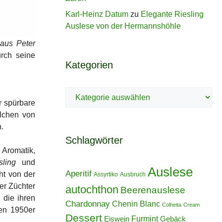
Karl-Heinz Datum
zu
Elegante Riesling
Auslese von der Hermannshöhle
aus Peter
urch seine
Kategorien
Kategorien
 spürbare
olchen von
.
Schlagwörter
 Aromatik,
sling
und
Auslese
Aperitif
ht von der
Assyrtiko
Ausbruch
er Züchter
autochthon
Beerenauslese
 die ihren
Chardonnay
Chenin Blanc
Colheita
Cream
en 1950er
Dessert
Furmint
Eiswein
Gebäck