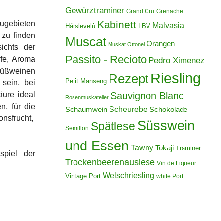
Gewürztraminer
Grand Cru
Grenache
Kabinett
augebieten
Malvasia
Hárslevelû
LBV
 zu finden
Muscat
Orangen
Muskat Ottonel
ichts der
Passito - Recioto
ife, Aroma
Pedro Ximenez
Süßweinen
Riesling
Rezept
Petit Manseng
 sein, bei
Sauvignon Blanc
ure ideal
Rosenmuskateller
, für die
Scheurebe
Schokolade
Schaumwein
nsfrucht,
Süsswein
Spätlese
Semillon
und Essen
Tawny
Tokaji
Traminer
piel der
Trockenbeerenauslese
Vin de Liqueur
Welschriesling
Vintage Port
white Port