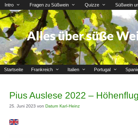
Zum
Intro
Fragen zu Süßwein
Quizze
Süßwein u
Inhalt
springen
Alles über süße We
Startseite
Frankreich
Italien
Portugal
Spani
Pius Auslese 2022 – Höhenflu
25. Juni 2023
von
Datum Karl-Heinz