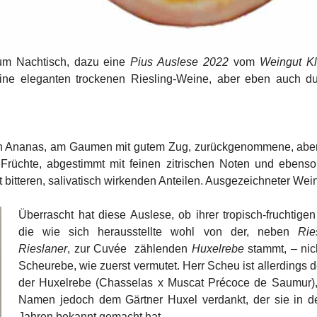
m Nachtisch, dazu eine
Pius Auslese 2022
vom
Weingut Kl
eine eleganten trockenen Riesling-Weine, aber eben auch d
on Ananas, am Gaumen mit gutem Zug, zurückgenommene, aber
 Früchte, abgestimmt mit feinen zitrischen Noten und ebens
t bitteren, salivatisch wirkenden Anteilen. Ausgezeichneter Wein
Überrascht hat diese Auslese, ob ihrer tropisch-fruchtigen
die wie sich herausstellte wohl von der, neben
Rie
Rieslaner
, zur Cuvée
zählenden
Huxelrebe
stammt, – nic
Scheurebe, wie zuerst vermutet. Herr Scheu ist allerdings d
der Huxelrebe (Chasselas x Muscat Précoce de Saumur),
Namen jedoch dem Gärtner Huxel verdankt, der sie in d
Jahren bekannt gemacht hat.