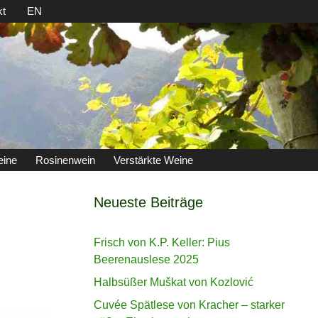
kt
EN
eine
Rosinenwein
Verstärkte Weine
Neueste Beiträge
Frisch von K.P. Keller: Pius
Beerenauslese 2025
Halbsüßer Muškat von Kozlović
Cuvée Spätlese von Kracher – starker