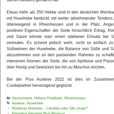
Etwas mehr als 350 Hektar sind in den deutschen Weinb
mit Huxelrebe bestockt, mit weiter abnehmender Tendenz,
überwiegend in Rheinhessen und in der Pfalz. Anges
positiven Eigenschaften der Sorte hinsichtlich Ertrag, Re
und Säure könnte man einen stärkeren Einsatz bei 
vermuten. Es scheint jedoch wohl, nicht so einfach zu
Süßweinen der Huxelrebe, die Balance von Süße und Sä
abzustimmen und so den passenden Rahmen zu schaffen
intensiven Aromen der Sorte, die von Aprikose und Passio
über Honig und Gewürzen bis hin zu Moschus reichen.
Bei der Pius Auslese 2022 ist dies im Zusammens
Cuvéepartner hervoragend geglückt.
Kategorien
Deutschland
,
Höhere Prädikate
,
Rheinhessen
Schlagwörter
Auslese
,
Huxelrebe
Madeiras Malvasia – Cândida oder São Jorge?
Barbeitos elegante Boal Reserva