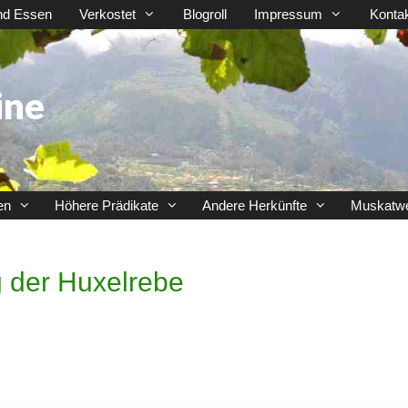
nd Essen
Verkostet
Blogroll
Impressum
Konta
ine
en
Höhere Prädikate
Andere Herkünfte
Muskatw
g der Huxelrebe