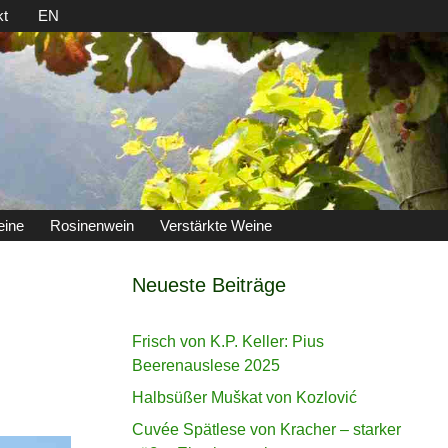
kt
EN
eine
Rosinenwein
Verstärkte Weine
Neueste Beiträge
Frisch von K.P. Keller: Pius
Beerenauslese 2025
Halbsüßer Muškat von Kozlović
Cuvée Spätlese von Kracher – starker