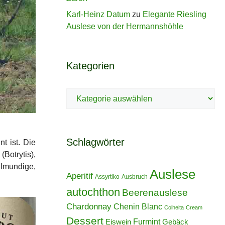
Karl-Heinz Datum
zu
Elegante Riesling
Auslese von der Hermannshöhle
Kategorien
Kategorien
Schlagwörter
t ist. Die
(Botrytis),
ollmundige,
Auslese
Aperitif
Assyrtiko
Ausbruch
autochthon
Beerenauslese
Chardonnay
Chenin Blanc
Colheita
Cream
Dessert
Furmint
Eiswein
Gebäck