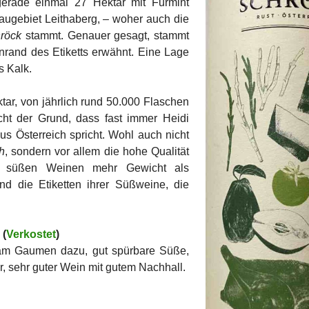
 gerade einmal 27 Hektar mit Furmint
baugebiet Leithaberg, – woher auch die
röck
stammt. Genauer gesagt, stammt
enrand des Etiketts erwähnt. Eine Lage
s Kalk.
tar, von jährlich rund 50.000 Flaschen
cht der Grund, dass fast immer Heidi
 Österreich spricht. Wohl auch nicht
h
, sondern vor allem die hohe Qualität
n süßen Weinen mehr Gewicht als
nd die Etiketten ihrer Süßweine, die
 (
Verkostet
)
s am Gaumen dazu, gut spürbare Süße,
r, sehr guter Wein mit gutem Nachhall.