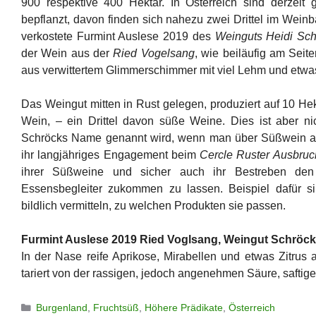
900 respektive 400 Hektar. In Österreich sind derzeit
bepflanzt, davon finden sich nahezu zwei Drittel im Wein
verkostete Furmint Auslese 2019 des
Weinguts Heidi Sch
der Wein aus der
Ried Vogelsang
, wie beiläufig am Seit
aus verwittertem Glimmerschimmer mit viel Lehm und etwa
Das Weingut mitten in Rust gelegen, produziert auf 10 Hek
Wein, – ein Drittel davon süße Weine. Dies ist aber ni
Schröcks Name genannt wird, wenn man über Süßwein aus
ihr langjähriges Engagement beim
Cercle Ruster Ausbruc
ihrer Süßweine und sicher auch ihr Bestreben de
Essensbegleiter zukommen zu lassen. Beispiel dafür si
bildlich vermitteln, zu welchen Produkten sie passen.
Furmint Auslese 2019 Ried Voglsang, Weingut Schröck
In der Nase reife Aprikose, Mirabellen und etwas Zitru
tariert von der rassigen, jedoch angenehmen Säure, saftige
Kategorien
Burgenland
,
Fruchtsüß
,
Höhere Prädikate
,
Österreich