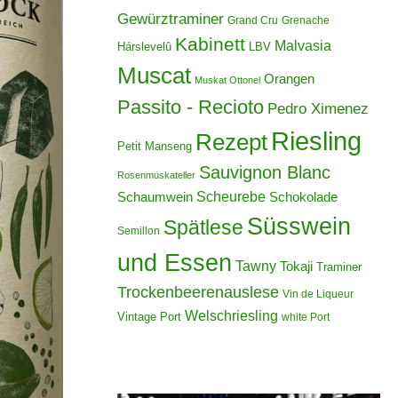
Gewürztraminer
Grand Cru
Grenache
Kabinett
Malvasia
Hárslevelû
LBV
Muscat
Orangen
Muskat Ottonel
Passito - Recioto
Pedro Ximenez
Riesling
Rezept
Petit Manseng
Sauvignon Blanc
Rosenmuskateller
Scheurebe
Schokolade
Schaumwein
Süsswein
Spätlese
Semillon
und Essen
Tawny
Tokaji
Traminer
Trockenbeerenauslese
Vin de Liqueur
Welschriesling
Vintage Port
white Port