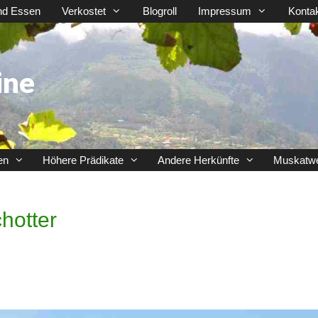
nd Essen
Verkostet
Blogroll
Impressum
Konta
ine
en
Höhere Prädikate
Andere Herkünfte
Muskatw
hotter