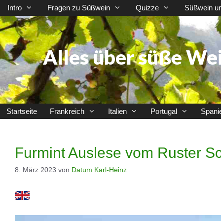
Zum
Intro
Fragen zu Süßwein
Quizze
Süßwein u
Inhalt
springen
Alles über süße We
Startseite
Frankreich
Italien
Portugal
Spani
Furmint Auslese vom Ruster Sc
8. März 2023
von
Datum Karl-Heinz