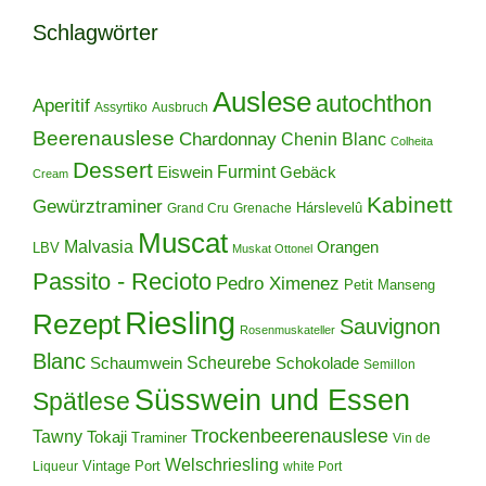
Schlagwörter
Auslese
autochthon
Aperitif
Assyrtiko
Ausbruch
Beerenauslese
Chardonnay
Chenin Blanc
Colheita
Dessert
Furmint
Eiswein
Gebäck
Cream
Kabinett
Gewürztraminer
Hárslevelû
Grand Cru
Grenache
Muscat
Malvasia
Orangen
LBV
Muskat Ottonel
Passito - Recioto
Pedro Ximenez
Petit Manseng
Riesling
Rezept
Sauvignon
Rosenmuskateller
Blanc
Scheurebe
Schokolade
Schaumwein
Semillon
Süsswein und Essen
Spätlese
Trockenbeerenauslese
Tawny
Tokaji
Traminer
Vin de
Welschriesling
Vintage Port
Liqueur
white Port