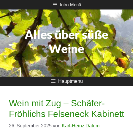
Zum
Intro-Menü
Inhalt
springen
Alles über süße
Weine
Hauptmenü
Wein mit Zug – Schäfer-
Fröhlichs Felseneck Kabinett
26. September 2025
von
Karl-Heinz Datum