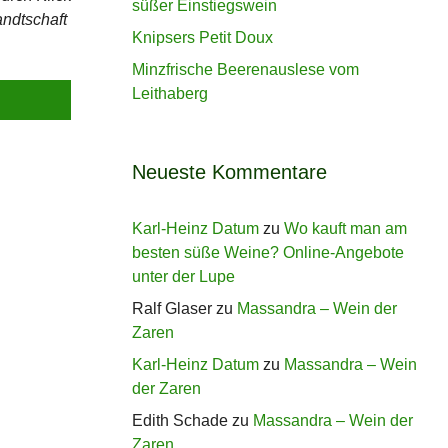
süßer Einstiegswein
ndtschaft
Knipsers Petit Doux
Minzfrische Beerenauslese vom
Leithaberg
Neueste Kommentare
Karl-Heinz Datum
zu
Wo kauft man am
besten süße Weine? Online-Angebote
unter der Lupe
Ralf Glaser
zu
Massandra – Wein der
Zaren
Karl-Heinz Datum
zu
Massandra – Wein
der Zaren
Edith Schade
zu
Massandra – Wein der
Zaren