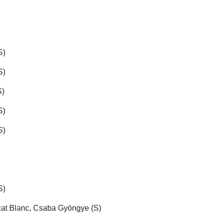
S)
S)
S)
S)
S)
S)
at Blanc, Csaba Gyöngye (S)