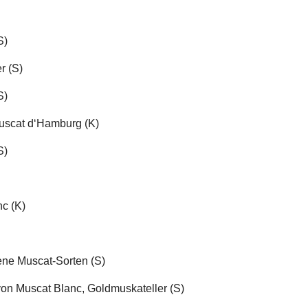
S)
r (S)
S)
uscat d‘Hamburg (K)
S)
nc (K)
ene Muscat-Sorten (S)
on Muscat Blanc, Goldmuskateller (S)