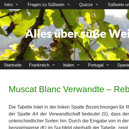
Zum
Intro
Fragen zu Süßwein
Quizze
Süßwein u
Inhalt
springen
Alles über süße We
Startseite
Frankreich
Italien
Portugal
Spani
Muscat Blanc Verwandte – Reb
Die Tabelle listet in der linken Spalte Bezeichnungen fü
der Spalte
Art der Verwandtschaft
bedeutet (S), dass de
unterschiedlicher Sorten hin. Durch die Eingabe von in de
beispielsweise
(K)
im Suchfeld oberhalb der Tabelle, zeigt