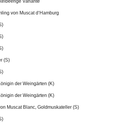
kelbeerige Variante
ling von Muscat d‘Hamburg
S)
S)
S)
r (S)
S)
önigin der Weingärten (K)
önigin der Weingärten (K)
on Muscat Blanc, Goldmuskateller (S)
S)