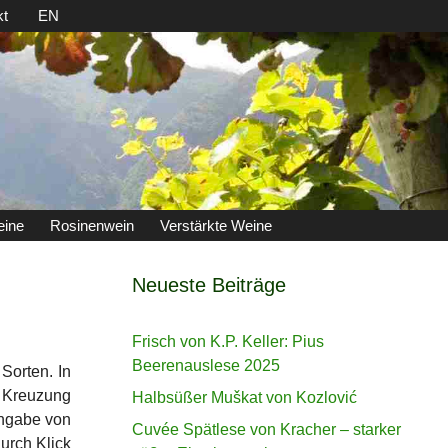
kt
EN
eine
Rosinenwein
Verstärkte Weine
Neueste Beiträge
Frisch von K.P. Keller: Pius
Beerenauslese 2025
Sorten. In
 Kreuzung
Halbsüßer Muškat von Kozlović
ingabe von
Cuvée Spätlese von Kracher – starker
urch Klick