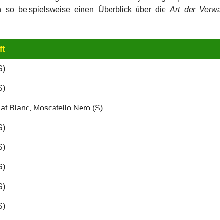
ch so beispielsweise einen Überblick über die
Art der Verwa
ft
S)
S)
t Blanc, Moscatello Nero (S)
S)
S)
S)
S)
S)