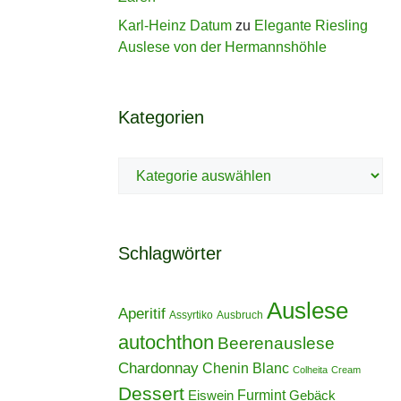
Karl-Heinz Datum
zu
Elegante Riesling
Auslese von der Hermannshöhle
Kategorien
Kategorien
Schlagwörter
Auslese
Aperitif
Assyrtiko
Ausbruch
autochthon
Beerenauslese
Chardonnay
Chenin Blanc
Colheita
Cream
Dessert
Furmint
Eiswein
Gebäck