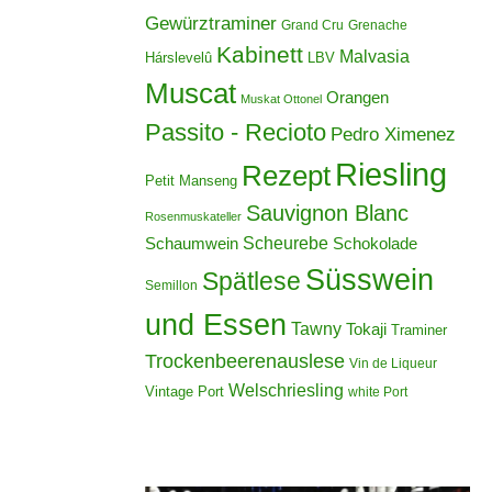
Gewürztraminer
Grand Cru
Grenache
Kabinett
Malvasia
Hárslevelû
LBV
Muscat
Orangen
Muskat Ottonel
Passito - Recioto
Pedro Ximenez
Riesling
Rezept
Petit Manseng
Sauvignon Blanc
Rosenmuskateller
Scheurebe
Schokolade
Schaumwein
Süsswein
Spätlese
Semillon
und Essen
Tawny
Tokaji
Traminer
Trockenbeerenauslese
Vin de Liqueur
Welschriesling
Vintage Port
white Port