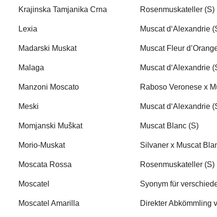
Krajinska Tamjanika Crna
Rosenmuskateller (S)
Lexia
Muscat d‘Alexandrie (
Madarski Muskat
Muscat Fleur d’Orange
Malaga
Muscat d‘Alexandrie (
Manzoni Moscato
Raboso Veronese x M
Meski
Muscat d‘Alexandrie (
Momjanski Muškat
Muscat Blanc (S)
Morio-Muskat
Silvaner x Muscat Bla
Moscata Rossa
Rosenmuskateller (S)
Moscatel
Syonym für verschied
Moscatel Amarilla
Direkter Abkömmling v