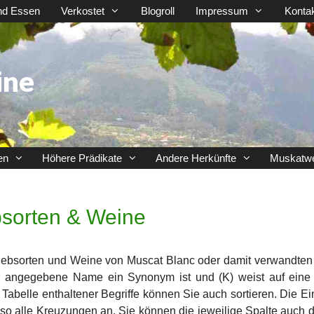
nd Essen
Verkostet
Blogroll
Impressum
Konta
ine
en
Höhere Prädikate
Andere Herkünfte
Muskatw
sorten & Weine
r Rebsorten und Weine von Muscat Blanc oder damit verwandten 
r angegebene Name ein Synonym ist und (K) weist auf eine
r Tabelle enthaltener Begriffe können Sie auch sortieren. Die E
 so alle Kreuzungen an. Sie können die jeweilige Spalte auch d