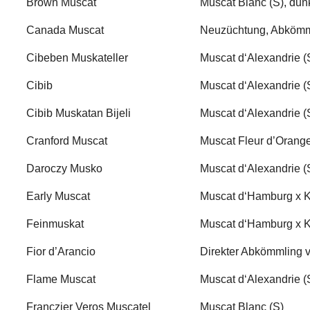
Brown Muscat
Muscat Blanc (S), dun
Canada Muscat
Neuzüchtung, Abkömm
Cibeben Muskateller
Muscat d‘Alexandrie (
Cibib
Muscat d‘Alexandrie (
Cibib Muskatan Bijeli
Muscat d‘Alexandrie (
Cranford Muscat
Muscat Fleur d’Orange
Daroczy Musko
Muscat d‘Alexandrie (
Early Muscat
Muscat d‘Hamburg x K
Feinmuskat
Muscat d‘Hamburg x K
Fior d’Arancio
Direkter Abkömmling v
Flame Muscat
Muscat d‘Alexandrie (
Franczier Veros Muscatel
Muscat Blanc (S)